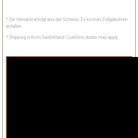
* Der Versand erfolgt aus der Schweiz. Es können Zollgebühren
anfallen.
* Shipping is from Switzerland. Customs duties may apply.