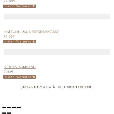
44.99
€
In den Warenkorb
MATZUMI LUXUS-ESPRESSOTASSE
19.99
€
In den Warenkorb
SLOGAN-ARMBAND
6.99
€
In den Warenkorb
M
ATZUMI MUSIC
©. All rights reserved.