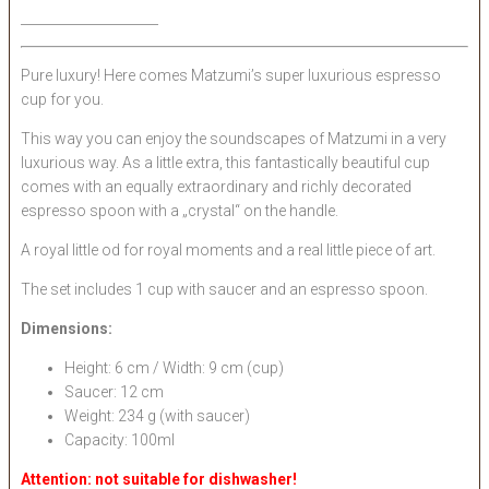
_____________________
Pure luxury! Here comes Matzumi’s super luxurious espresso
cup for you.
This way you can enjoy the soundscapes of Matzumi in a very
luxurious way. As a little extra, this fantastically beautiful cup
comes with an equally extraordinary and richly decorated
espresso spoon with a „crystal“ on the handle.
A royal little od for royal moments and a real little piece of art.
The set includes 1 cup with saucer and an espresso spoon.
Dimensions:
Height: 6 cm / Width: 9 cm (cup)
Saucer: 12 cm
Weight: 234 g (with saucer)
Capacity: 100ml
Attention: not suitable for dishwasher!